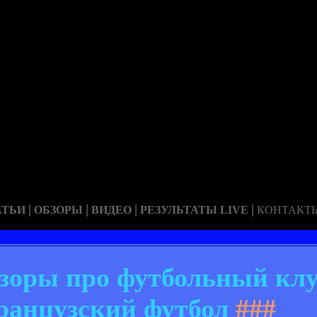
|
|
|
|
АТЬИ
ОБЗОРЫ
ВИДЕО
РЕЗУЛЬТАТЫ LIVE
КОНТАКТ
обзоры про футбольный к
ранцузский футбол
###