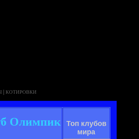
|
Ы
КОТИРОВКИ
луб Олимпик
Топ клубов
мира