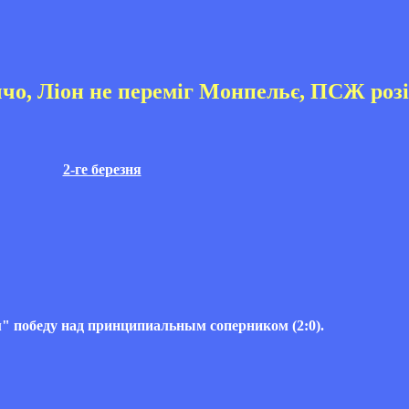
ччо, Ліон не переміг Монпельє, ПСЖ розі
2-ге березня
 победу над принципиальным соперником (2:0).