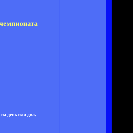
 чемпионата
на день или два,