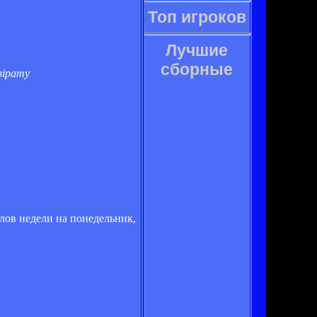
Топ игроков
Лучшие
сборные
вірату
олов недели на понедельник,