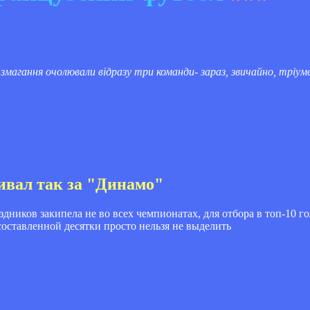
 змагання очолювали відразу три команди- зараз, звичайно, тріум
бивал так за "Динамо"
дников закипела не во всех чемпионатах, для отбора в топ-10 г
составленной десятки просто нельзя не выделить