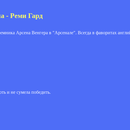
 - Реми Гард
еемника Арсена Венгера в "Арсенале". Всегда в фаворитах англ
ть и не сумела победить.