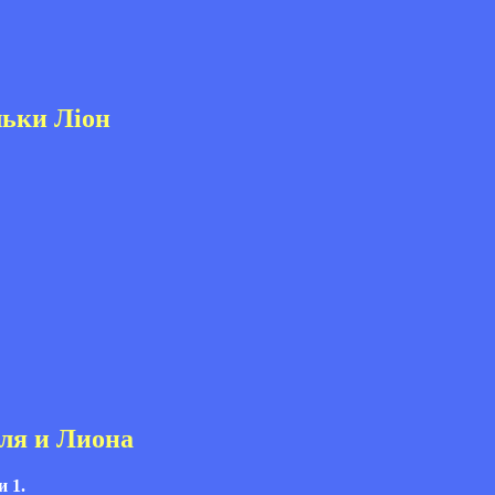
ільки Ліон
еля и Лиона
 1.