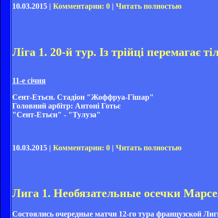
10.03.2015 |
Комментарии: 0
|
Читать полностью
Ліга 1. 20-й тур. Із трійці перемагає т
11-е січня
Сент-Етьєн. Стадіон "Жоффруа-Гішар"
Головний арбітр: Антоні Готьє
"Сент-Етьєн" - "Тулуза"
10.03.2015 |
Комментарии: 0
|
Читать полностью
Лига 1. Необязательные осечки Марс
Состоялись очередные матчи 12-го тура французской Лиги