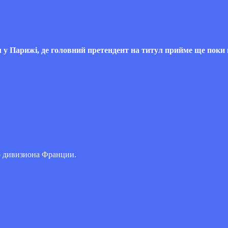
м у Парижі, де головний претендент на титул прийме ще поки
го дивизиона Франции.