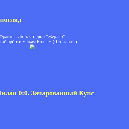
 погляд
Франція. Ліон. Стадіон "Жерлан"
ний арбітр: Уільям Коллам (Шотландія)
Милан 0:0. Зачарованный Купє