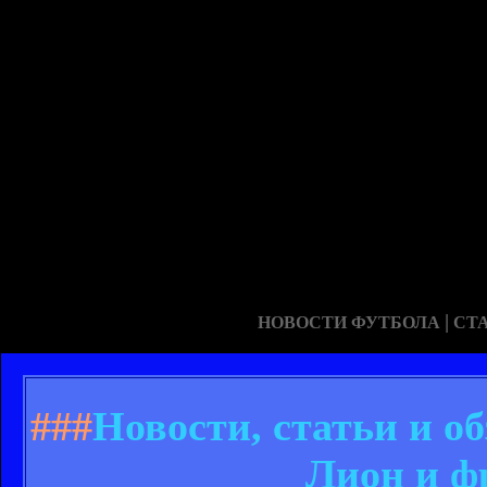
|
НОВОСТИ ФУТБОЛА
СТ
###
Новости, статьи и 
Лион и ф